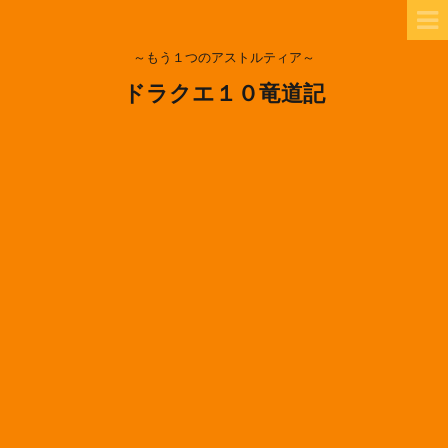
～もう１つのアストルティア～
ドラクエ１０竜道記