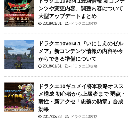
ドラクエ10ver4.1最新情報 新コンテ
ンツや変更内容、調整内容について
大型アップデートまとめ
2018/01/31
-
ドラクエ10攻略
ドラクエ10ver4.1『いにしえのゼル
メア』新コンテンツ情報の内容や今
からできる準備について
2018/01/31
-
ドラクエ10攻略
ドラクエ10ギュメイ将軍攻略オスス
メ構成 初心者から上級者まで 弱点・
耐性・新アクセ「忠義の勲章」合成
効果
2017/12/28
-
ドラクエ10攻略