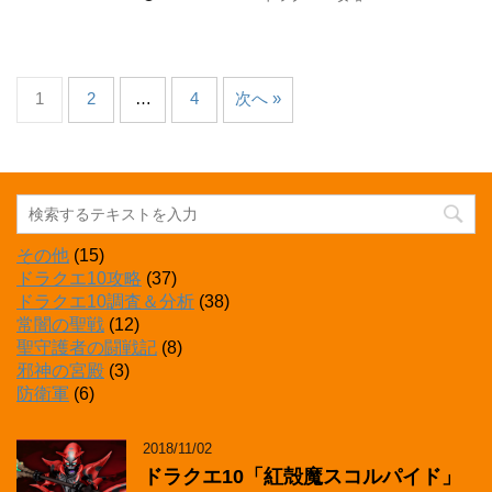
1
2
…
4
次へ »
その他
(15)
ドラクエ10攻略
(37)
ドラクエ10調査＆分析
(38)
常闇の聖戦
(12)
聖守護者の闘戦記
(8)
邪神の宮殿
(3)
防衛軍
(6)
2018/11/02
ドラクエ10「紅殻魔スコルパイド」