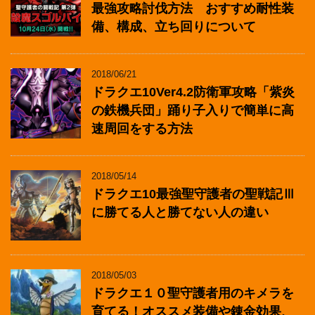
最強攻略討伐方法 おすすめ耐性装
備、構成、立ち回りについて
2018/06/21
ドラクエ10Ver4.2防衛軍攻略「紫炎
の鉄機兵団」踊り子入りで簡単に高
速周回をする方法
2018/05/14
ドラクエ10最強聖守護者の聖戦記Ⅲ
に勝てる人と勝てない人の違い
2018/05/03
ドラクエ１０聖守護者用のキメラを
育てる！オススメ装備や錬金効果、