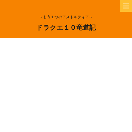
～もう１つのアストルティア～
ドラクエ１０竜道記