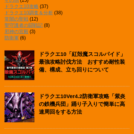
その他
(15)
ドラクエ10攻略
(37)
ドラクエ10調査＆分析
(38)
常闇の聖戦
(12)
聖守護者の闘戦記
(8)
邪神の宮殿
(3)
防衛軍
(6)
ドラクエ10「紅殻魔スコルパイド」
最強攻略討伐方法 おすすめ耐性装
備、構成、立ち回りについて
ドラクエ10Ver4.2防衛軍攻略「紫炎
の鉄機兵団」踊り子入りで簡単に高
速周回をする方法