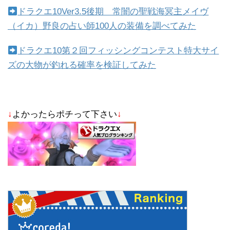
ドラクエ10Ver3.5後期 常闇の聖戦海冥主メイヴ
（イカ）野良の占い師100人の装備を調べてみた
ドラクエ10第２回フィッシングコンテスト特大サイ
ズの大物が釣れる確率を検証してみた
↓
よかったらポチって下さい
↓