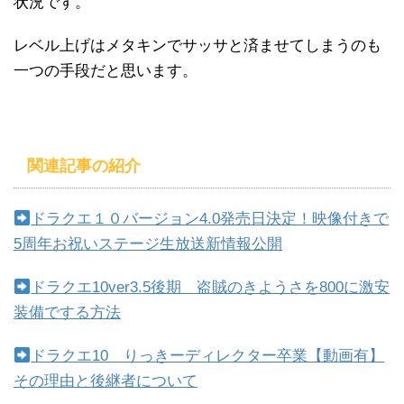
状況です。
レベル上げはメタキンでサッサと済ませてしまうのも
一つの手段だと思います。
関連記事の紹介
ドラクエ１０バージョン4.0発売日決定！映像付きで
5周年お祝いステージ生放送新情報公開
ドラクエ10ver3.5後期 盗賊のきようさを800に激安
装備でする方法
ドラクエ10 りっきーディレクター卒業【動画有】
その理由と後継者について